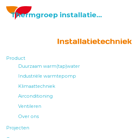
Thermgroep installatietechniek
Duurzame oplossingen voor elk installatievraagstuk. De Thermgroep is dè technische partner voor energiebesparende klimaat en warmtepomp-oplossingen.
Product
Duurzaam warm(tap)water
Industriële warmtepomp
Klimaattechniek
Airconditioning
Ventileren
Over ons
Projecten