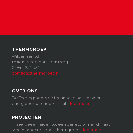
THERMGROEP
Wilgenlaan 58
1394 JS Nederhorst den Berg
0294 – 254 334
contact@thermgroep.nl
OVER ONS
De Thermgroep is dè technische partner voor
energiebesparende klimaat…
lees meer
PROJECTEN
Frisse ideeën leiden tot een perfect binnenklimaat.
Mooie proecten door Thermgroep…
lees meer