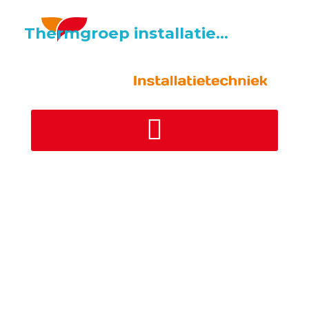
Thermgroep installatietechniek
Duurzame oplossingen voor elk installatievraagstuk. De Thermgroep is dè technische partner voor energiebesparende klimaat en warmtepomp-oplossingen.
De kracht van
duurzaam
TWEEDE GENERATIE CO2
WARMTEPOMPEN