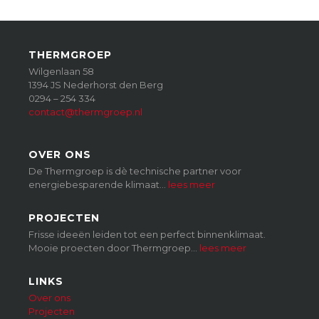
THERMGROEP
Wilgenlaan 58
1394 JS Nederhorst den Berg
0294 – 254 334
contact@thermgroep.nl
OVER ONS
De Thermgroep is dè technische partner voor
energiebesparende klimaat…
lees meer
PROJECTEN
Frisse ideeën leiden tot een perfect binnenklimaat.
Mooie proecten door Thermgroep…
lees meer
LINKS
Over ons
Projecten