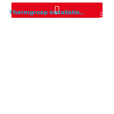
Thermgroep installatietechniek
Duurzame oplossingen voor elk installatievraagstuk. De Thermgroep is dè technische partner voor energiebesparende klimaat en warmtepomp-oplossingen.
Gemeentehuis
Harderwijk