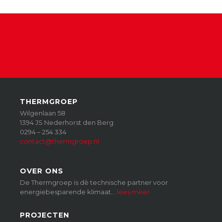
THERMGROEP
Wilgenlaan 58
1394 JS Nederhorst den Berg
0294 – 254 334
contact@thermgroep.nl
OVER ONS
De Thermgroep is dè technische partner voor
energiebesparende klimaat…
lees meer
PROJECTEN