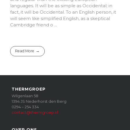
languages. It will be as simple as Occidental; in
fact, it will be Occidental. To an English person, it
will seem like simplified English, as a skeptical
Cambridge friend o ...
Read More
THERMGROEP
Wilgenlaan 58
1394 JS Nederhorst den Berg
0294 – 254 334
contact@thermgroep.nl
OVER ONS