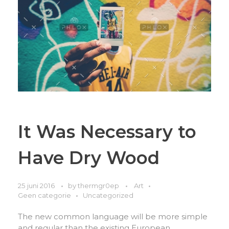
It Was Necessary to
Have Dry Wood
25 juni 2016
by
thermgr0ep
Art
Geen categorie
Uncategorized
The new common language will be more simple
and regular than the existing European